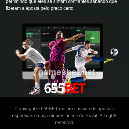
permitindo que eles se sintam confiantes sabendo que
fizeram a aposta pelo preço certo.
Copyright © 655BET melhor cassino de apostas
esportivas e caça-níqueis online do Brasil. All rights
reserved.