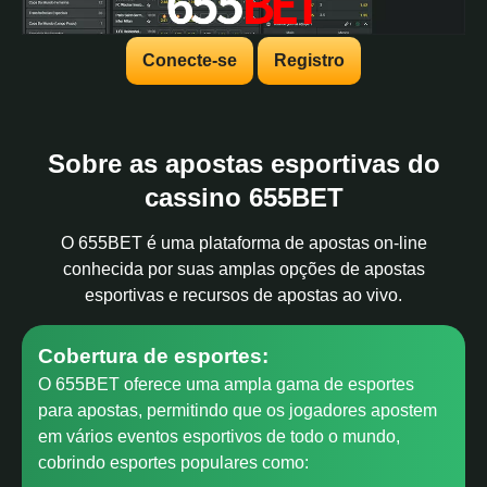
Conecte-se
Registro
Sobre as apostas esportivas do
cassino 655BET
O 655BET é uma plataforma de apostas on-line
conhecida por suas amplas opções de apostas
esportivas e recursos de apostas ao vivo.
Cobertura de esportes:
O 655BET oferece uma ampla gama de esportes
para apostas, permitindo que os jogadores apostem
em vários eventos esportivos de todo o mundo,
cobrindo esportes populares como: