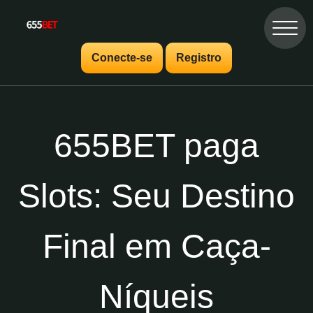
Conecte-se
Registro
655BET paga
Slots: Seu Destino
Final em Caça-
Níqueis