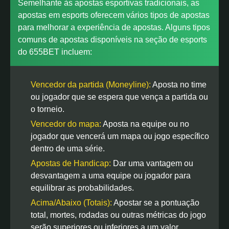
Semelhante às apostas esportivas tradicionais, as
apostas em esports oferecem vários tipos de apostas
para melhorar a experiência de apostas. Alguns tipos
comuns de apostas disponíveis na seção de esports
do 655BET incluem:
Vencedor da partida (Moneyline):
Aposta no time
ou jogador que se espera que vença a partida ou
o torneio.
Vencedor do mapa:
Aposta na equipe ou no
jogador que vencerá um mapa ou jogo específico
dentro de uma série.
Apostas de Handicap:
Dar uma vantagem ou
desvantagem a uma equipe ou jogador para
equilibrar as probabilidades.
Acima/Abaixo (Totais):
Apostar se a pontuação
total, mortes, rodadas ou outras métricas do jogo
serão superiores ou inferiores a um valor