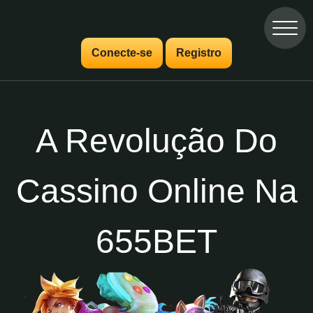
Conecte-se
Registro
A Revolução Do
Cassino Online Na
655BET