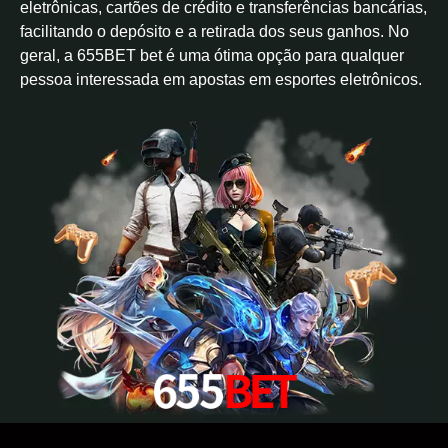
eletrônicas, cartões de crédito e transferências bancárias,
facilitando o depósito e a retirada dos seus ganhos. No
geral, a 655BET bet é uma ótima opção para qualquer
pessoa interessada em apostas em esportes eletrônicos.