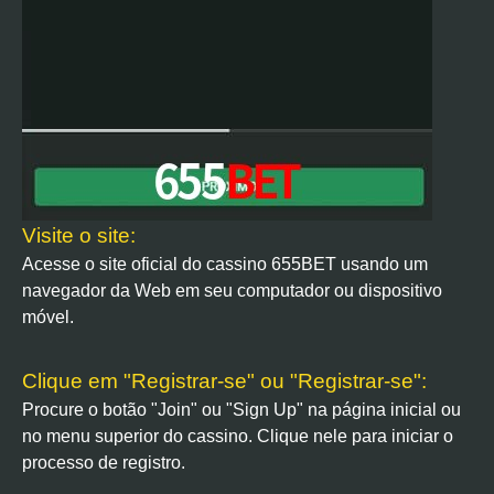
Visite o site:
Acesse o site oficial do cassino 655BET usando um
navegador da Web em seu computador ou dispositivo
móvel.
Clique em "Registrar-se" ou "Registrar-se":
Procure o botão "Join" ou "Sign Up" na página inicial ou
no menu superior do cassino. Clique nele para iniciar o
processo de registro.