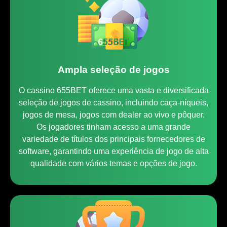
Ampla seleção de jogos
O cassino 655BET oferece uma vasta e diversificada
seleção de jogos de cassino, incluindo caça-níqueis,
jogos de mesa, jogos com dealer ao vivo e pôquer.
Os jogadores tinham acesso a uma grande
variedade de títulos dos principais fornecedores de
software, garantindo uma experiência de jogo de alta
qualidade com vários temas e opções de jogo.