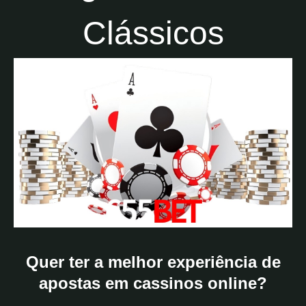
Clássicos
Quer ter a melhor experiência de
apostas em cassinos online?