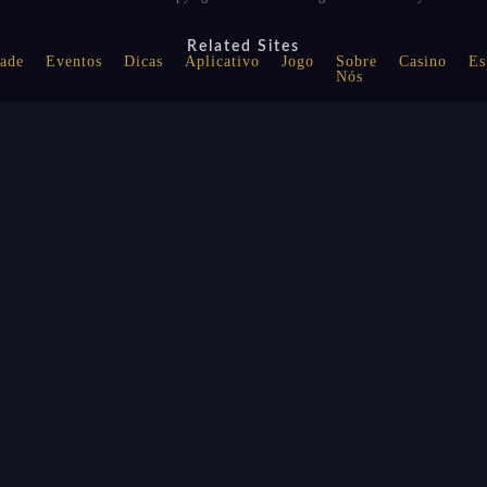
Related Sites
ade
Eventos
Dicas
Aplicativo
Jogo
Sobre
Casino
Es
Nós