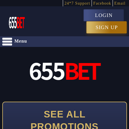
24*7 Support
Facebook
Email
LOGIN
SIGN UP
Menu
SEE ALL
PROMOTIONS