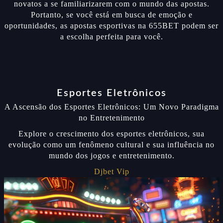
novatos a se familiarizarem com o mundo das apostas.
Portanto, se você está em busca de emoção e
oportunidades, as apostas esportivas na 655BET podem ser
a escolha perfeita para você.
Esportes Eletrônicos
A Ascensão dos Esportes Eletrônicos: Um Novo Paradigma
no Entretenimento
Explore o crescimento dos esportes eletrônicos, sua
evolução como um fenômeno cultural e sua influência no
mundo dos jogos e entretenimento.
Djbet Vip