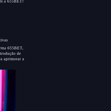
com a 655BET!
tivas
forma 655BET,
ntrodução de
a aprimorar a