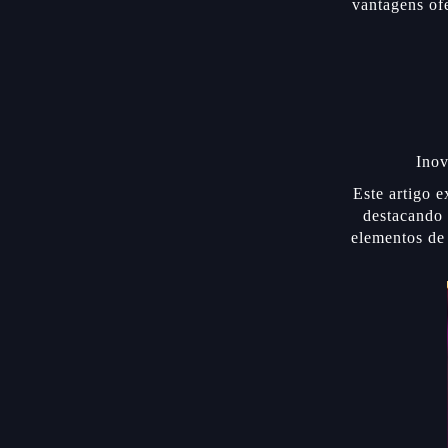
vantagens of
Inov
Este artigo 
destacando 
elementos de