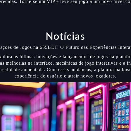
erecidas. Torne-se um VIP e leve seu jogo a um novo nível 
Notícias
ações de Jogos na 655BET: O Futuro das Experiências Intera
explora as últimas inovações e lançamentos de jogos na plata
as melhorias na interface, mecânicas de jogo interativas e a i
 realidade aumentada. Com essas mudanças, a plataforma busc
experiência do usuário e atrair novos jogadores.