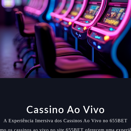
Cassino Ao Vivo
A Experiência Imersiva dos Cassinos Ao Vivo no 655BET
mo os cassinos ao vivo no site 655BET oferecem uma experiê