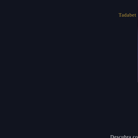
Tadabet
Descubra co