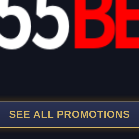
SEE ALL PROMOTIONS