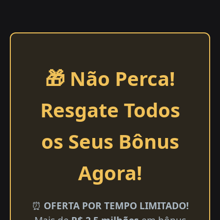
🎁 Não Perca!
Resgate Todos
os Seus Bônus
Agora!
⏰
OFERTA POR TEMPO LIMITADO!