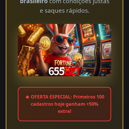
brasileiro
com condições justas
e saques rápidos.
🔥
OFERTA ESPECIAL:
Primeiros 100
cadastros hoje ganham +50%
extra!