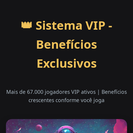
👑 Sistema VIP -
Benefícios
Exclusivos
Mais de 67.000 jogadores VIP ativos | Benefícios
crescentes conforme você joga