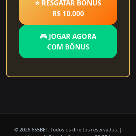
⭐ RESGATAR BÔNUS
R$ 10.000
🎮 JOGAR AGORA
COM BÔNUS
© 2026 655BET. Todos os direitos reservados. |