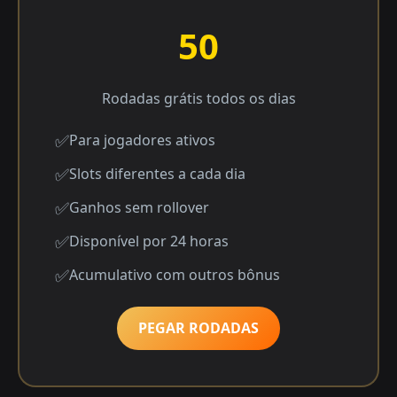
50
Rodadas grátis todos os dias
Para jogadores ativos
Slots diferentes a cada dia
Ganhos sem rollover
Disponível por 24 horas
Acumulativo com outros bônus
PEGAR RODADAS