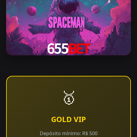
🥇
GOLD VIP
Depósito mínimo: R$ 500