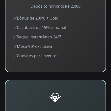
Depósito mínimo: R$ 2.000
Bônus de 200% + Gold
Cashback de 15% semanal
Saque instantâneo 24/7
Mesa VIP exclusiva
Convites para eventos
💎