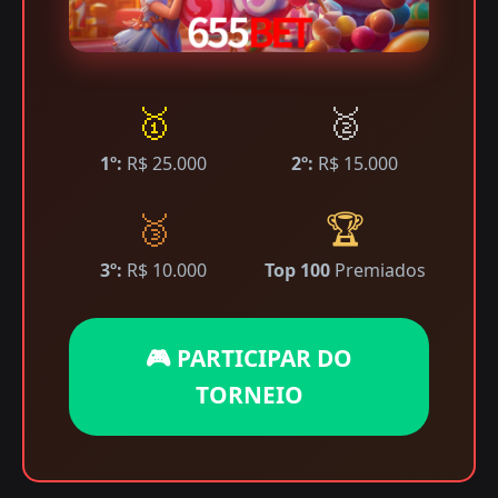
🥇
🥈
1º:
R$ 25.000
2º:
R$ 15.000
🥉
🏆
3º:
R$ 10.000
Top 100
Premiados
🎮 PARTICIPAR DO
TORNEIO