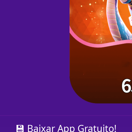
💾 Baixar App Gratuito!