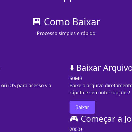
💾 Como Baixar
Processo simples e rápido
o
⬇️ Baixar Arquiv
50MB
 ou iOS para acesso via
Baixe o arquivo diretament
rápido e sem interrupções!
Baixar
🎮 Começar a J
2000+