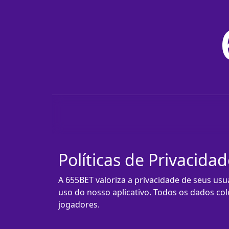
Políticas de Privacida
A 655BET valoriza a privacidade de seus u
uso do nosso aplicativo. Todos os dados col
jogadores.