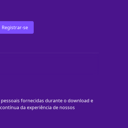
Registrar-se
 pessoais fornecidas durante o download e
 contínua da experiência de nossos