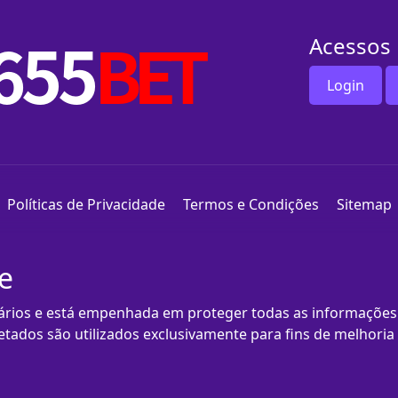
Acessos
Login
Políticas de Privacidade
Termos e Condições
Sitemap
de
suários e está empenhada em proteger todas as informações
etados são utilizados exclusivamente para fins de melhoria