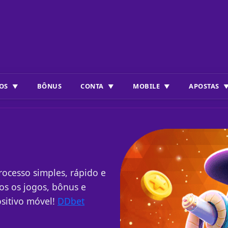
OS
BÔNUS
CONTA
MOBILE
APOSTAS
ocesso simples, rápido e
os os jogos, bônus e
sitivo móvel!
DDbet