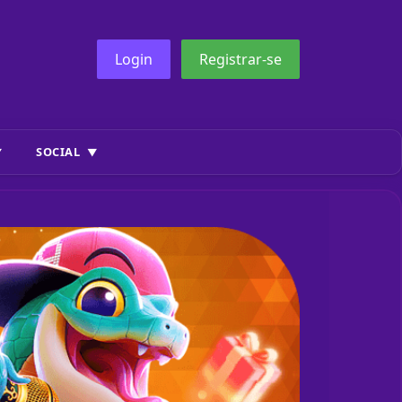
Login
Registrar-se
SOCIAL