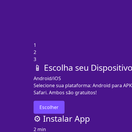
1
2
3
📱 Escolha seu Dispositiv
Android/iOS
Selecione sua plataforma: Android para APK
Safari. Ambos são gratuitos!
Escolher
⚙️ Instalar App
2 min