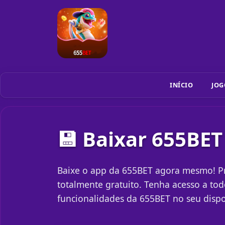
INÍCIO
JOG
💾 Baixar 655BET
Baixe o app da 655BET agora mesmo! Pr
totalmente gratuito. Tenha acesso a tod
funcionalidades da 655BET no seu dispo