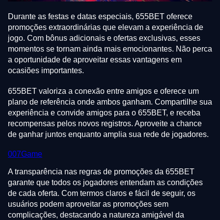
Durante as festas e datas especiais, 655BET oferece
promoções extraordinárias que elevam a experiência de
jogo. Com bônus adicionais e ofertas exclusivas, esses
momentos se tornam ainda mais emocionantes. Não perca
a oportunidade de aproveitar essas vantagens em
ocasiões importantes.
655BET valoriza a conexão entre amigos e oferece um
plano de referência onde ambos ganham. Compartilhe sua
experiência e convide amigos para o 655BET, e receba
recompensas pelos novos registros. Aproveite a chance
de ganhar juntos enquanto amplia sua rede de jogadores.
007Game
A transparência nas regras de promoções da 655BET
garante que todos os jogadores entendam as condições
de cada oferta. Com termos claros e fácil de seguir, os
usuários podem aproveitar as promoções sem
complicações, destacando a natureza amigável da