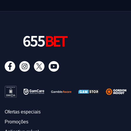
Ofertas especiais
Promoções