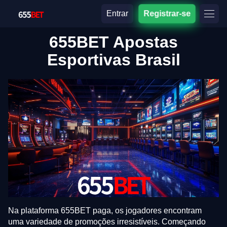
Entrar
Registrar-se
655BET Apostas
Esportivas Brasil
Na plataforma 655BET paga, os jogadores encontram
uma variedade de promoções irresistíveis. Começando