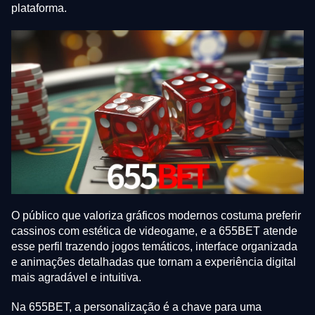
plataforma.
O público que valoriza gráficos modernos costuma preferir
cassinos com estética de videogame, e a 655BET atende
esse perfil trazendo jogos temáticos, interface organizada
e animações detalhadas que tornam a experiência digital
mais agradável e intuitiva.
Na 655BET, a personalização é a chave para uma